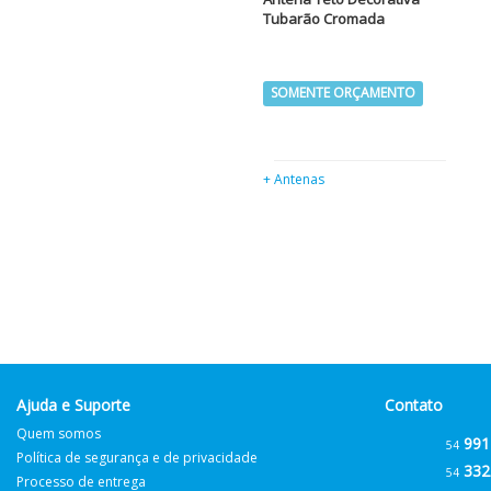
Tubarão Cromada
SOMENTE ORÇAMENTO
+ Antenas
Ajuda e Suporte
Contato
Quem somos
991
54
Política de segurança e de privacidade
332
54
Processo de entrega