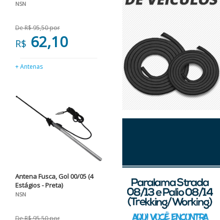
NSN
De R$ 95,50 por
62,10
R$
+ Antenas
Antena Fusca, Gol 00/05 (4
Estágios - Preta)
NSN
De R$ 95,50 por