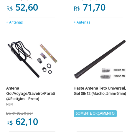
52,60
71,70
R$
R$
+ Antenas
+ Antenas
Antena
Haste Antena Teto Universal,
Gol/Voyage/Saveiro/Parati
Gol 08/12 (Macho, 5mm/6mm)
(4 Estágios - Preta)
NSN
De R$ 95,50 por
SOMENTE ORÇAMENTO
62,10
R$