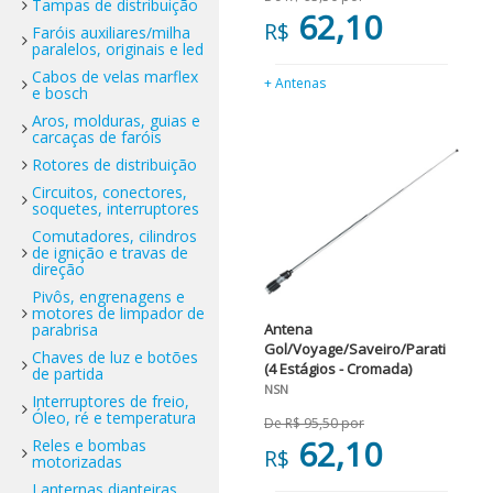
Tampas de distribuição
62,10
R$
Faróis auxiliares/milha
paralelos, originais e led
Cabos de velas marflex
+ Antenas
e bosch
Aros, molduras, guias e
carcaças de faróis
Rotores de distribuição
Circuitos, conectores,
soquetes, interruptores
Comutadores, cilindros
de ignição e travas de
direção
Pivôs, engrenagens e
motores de limpador de
parabrisa
Antena
Gol/Voyage/Saveiro/Parati
Chaves de luz e botões
(4 Estágios - Cromada)
de partida
NSN
Interruptores de freio,
Óleo, ré e temperatura
De R$ 95,50 por
62,10
Reles e bombas
R$
motorizadas
Lanternas dianteiras,