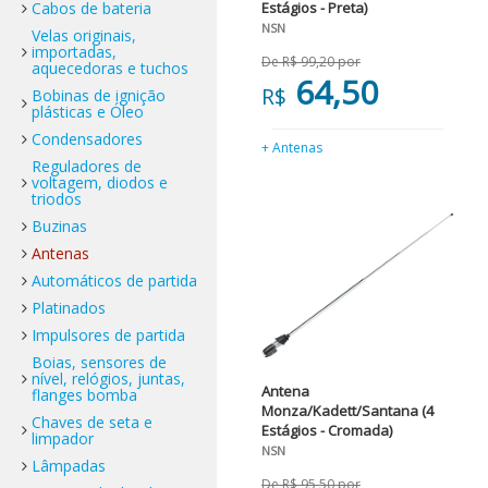
Cabos de bateria
Estágios - Preta)
NSN
Velas originais,
importadas,
De R$ 99,20 por
aquecedoras e tuchos
64,50
R$
Bobinas de ignição
plásticas e Óleo
Condensadores
+ Antenas
Reguladores de
voltagem, diodos e
triodos
Buzinas
Antenas
Automáticos de partida
Platinados
Impulsores de partida
Boias, sensores de
nível, relógios, juntas,
Antena
flanges bomba
Monza/Kadett/Santana (4
Chaves de seta e
Estágios - Cromada)
limpador
NSN
Lâmpadas
De R$ 95,50 por