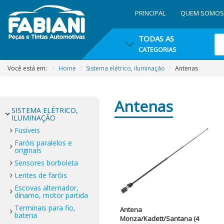
PRINCIPAL
QUEM SOMOS
TODAS AS
CATEGORIAS
Você está em:
Home
Sistema elétrico, iluminação
Antenas
Antenas
SISTEMA ELÉTRICO,
ILUMINAÇÃO
Fusíveis
Faróis paralelos e
originais
Sensores borboleta
Lentes de faróis
Escovas alternador,
dínamo, motor partida
Terminais para fio,
Antena
bateria
Monza/Kadett/Santana (4