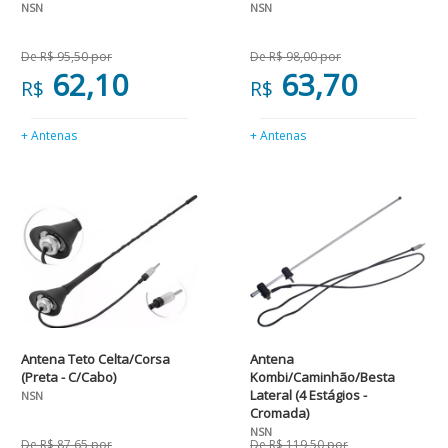
NSN
NSN
De R$ 95,50 por
De R$ 98,00 por
62,10
63,70
R$
R$
+ Antenas
+ Antenas
Antena Teto Celta/Corsa
Antena
(Preta - C/Cabo)
Kombi/Caminhão/Besta
Lateral (4 Estágios -
NSN
Cromada)
NSN
De R$ 87,65 por
De R$ 119,50 por