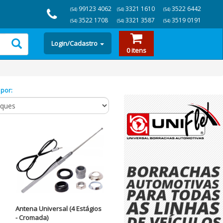
99123 4062
3321 1610
3522 6442
(54)
(54)
(54)
3522 1708
3321 3587
3519 0191
(54)
(54)
(54)
Login/Cadastro
0 itens
 por:
Antena Universal (4 Estágios
- Cromada)