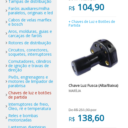
Tampas de distribuição
104,90
R$
Faróis auxiliares/milha
paralelos, originais e led
Cabos de velas marflex
+ Chaves de Luz e Botões de
e bosch
Partida
Aros, molduras, guias e
carcaças de faróis
Rotores de distribuição
Circuitos, conectores,
soquetes, interruptores
Comutadores, cilindros
de ignição e travas de
direção
Pivôs, engrenagens e
motores de limpador de
parabrisa
Chave Luz Fusca (Alta/Baixa)
MARÍLIA
Chaves de luz e botões
de partida
Interruptores de freio,
Óleo, ré e temperatura
De R$ 251,90 por
138,60
Reles e bombas
R$
motorizadas
Lanternas dianteiras,