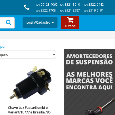
99123 4062
3321 1610
3522 6442
(54)
(54)
(54)
3522 1708
3321 3587
3519 0191
(54)
(54)
(54)
Login/Cadastro
0 itens
 por:
Chave Luz Fusca/Kombi e
Variant/TL /77 e Brasilia /80