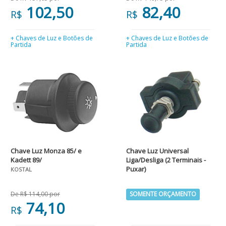
102,50
82,40
R$
R$
+ Chaves de Luz e Botões de
+ Chaves de Luz e Botões de
Partida
Partida
Chave Luz Monza 85/ e
Chave Luz Universal
Kadett 89/
Liga/Desliga (2 Terminais -
Puxar)
KOSTAL
De R$ 114,00 por
SOMENTE ORÇAMENTO
74,10
R$