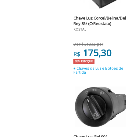
Chave Luz Corcel/Belina/Del
Rey 85/ (C/Reostato)
KOSTAL
De R$ 318,65 por
175,30
R$
SEM ESTOQUE
+ Chaves de Luz e Botões de
Partida
Chave Luz Gol 00/