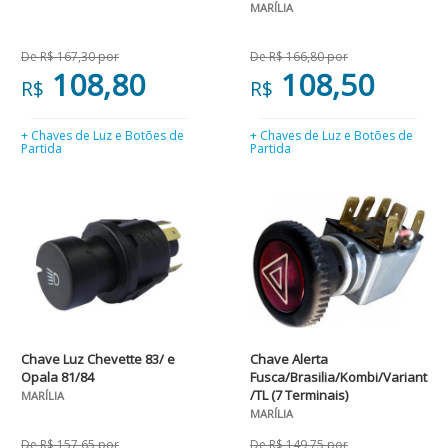
MARÍLIA
De R$ 167,30 por
De R$ 166,80 por
108,80
108,50
R$
R$
+ Chaves de Luz e Botões de
+ Chaves de Luz e Botões de
Partida
Partida
Chave Luz Chevette 83/ e
Chave Alerta
Opala 81/84
Fusca/Brasilia/Kombi/Variant
/TL (7 Terminais)
MARÍLIA
MARÍLIA
De R$ 157,65 por
De R$ 149,75 por