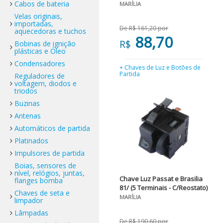
Cabos de bateria
MARÍLIA
Velas originais,
importadas,
De R$ 161,20 por
aquecedoras e tuchos
88,70
R$
Bobinas de ignição
plásticas e Óleo
Condensadores
+ Chaves de Luz e Botões de
Partida
Reguladores de
voltagem, diodos e
triodos
Buzinas
Antenas
Automáticos de partida
Platinados
Impulsores de partida
Boias, sensores de
nível, relógios, juntas,
Chave Luz Passat e Brasilia
flanges bomba
81/ (5 Terminais - C/Reostato)
Chaves de seta e
MARÍLIA
limpador
Lâmpadas
De R$ 190,60 por