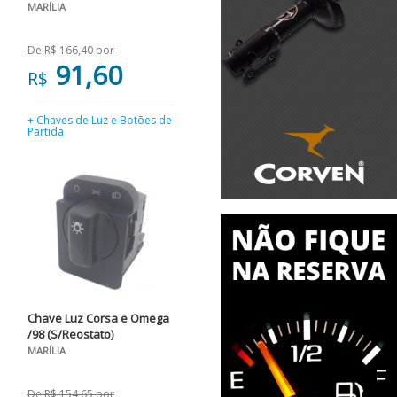
MARÍLIA
De R$ 166,40 por
91,60
R$
+ Chaves de Luz e Botões de
Partida
Chave Luz Corsa e Omega
/98 (S/Reostato)
MARÍLIA
De R$ 154,65 por