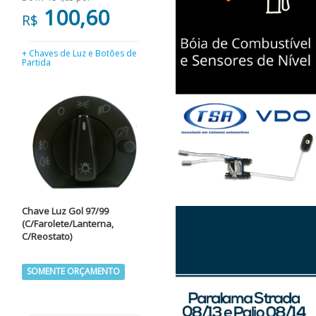
100,60
R$
+ Chaves de Luz e Botões de
Partida
Chave Luz Gol 97/99
(C/Farolete/Lanterna,
C/Reostato)
SOMENTE ORÇAMENTO