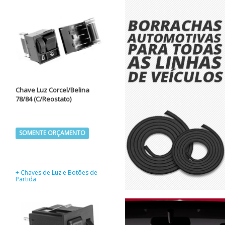
Chave Luz Corcel/Belina
78/84 (C/Reostato)
SOMENTE ORÇAMENTO
+ Chaves de Luz e Botões de
Partida