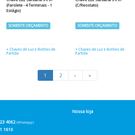
(Farolete - 4 Terminais - 1
(C/Reostato)
Estágio)
SOMENTE ORÇAMENTO
SOMENTE ORÇAMENTO
+ Chaves de Luz e Botões de
+ Chaves de Luz e Botões de
Partida
Partida
1
2
›
»
Nossa loja
23 4062
(Whatsapp)
1 1610