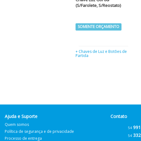
(S/Farolete, S/Reostato)
SOMENTE ORÇAMENTO
+ Chaves de Luz e Botões de
Partida
Ajuda e Suporte
Contato
Quem somos
991
54
Política de segurança e de privacidade
332
54
Processo de entrega