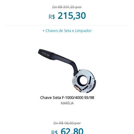
De R$ 391,35 por
215,30
R$
+ Chaves de Seta e Limpador
Chave Seta F-1000/4000 93/98
MARÍLIA
De R$ 96,60 por
62,80
R$