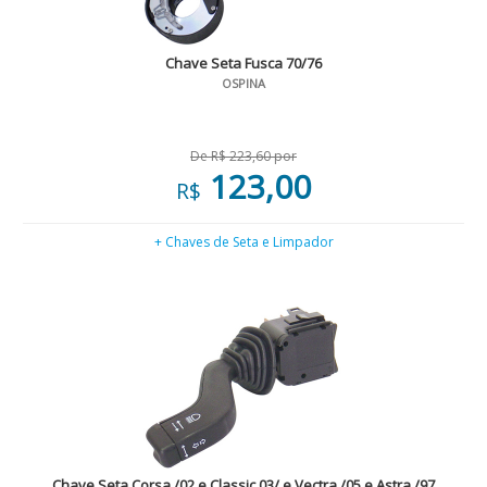
Chave Seta Fusca 70/76
OSPINA
De R$ 223,60 por
123,00
R$
+ Chaves de Seta e Limpador
Chave Seta Corsa /02 e Classic 03/ e Vectra /05 e Astra /97