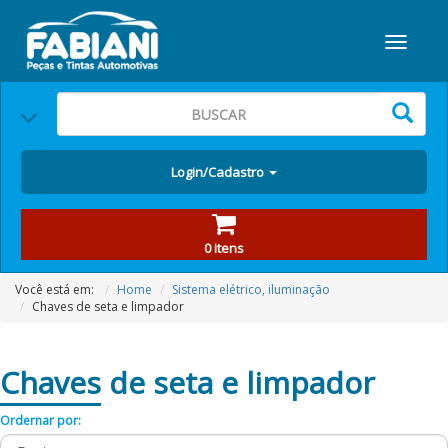
Login/Cadastro
0 itens
Você está em:
Home
Sistema elétrico, iluminação
Chaves de seta e limpador
Chaves
de seta e limpador
Ordernar por: