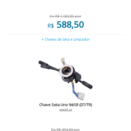
De R$ 1.069,85 por
588,50
R$
+ Chaves de Seta e Limpador
Chave Seta Uno 94/03 (DT/TR)
MARÍLIA
De R$ 494,60 por