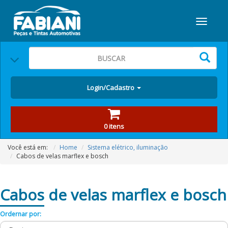
Login/Cadastro
0 itens
Você está em:
Home
Sistema elétrico, iluminação
Cabos de velas marflex e bosch
Cabos
de velas marflex e bosch
Ordernar por: