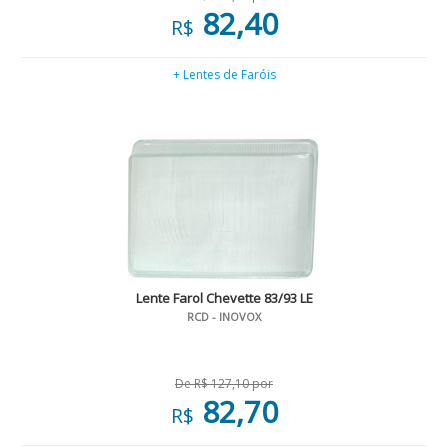
82,40
R$
+ Lentes de Faróis
Lente Farol Chevette 83/93 LE
RCD - INOVOX
De R$ 127,10 por
82,70
R$