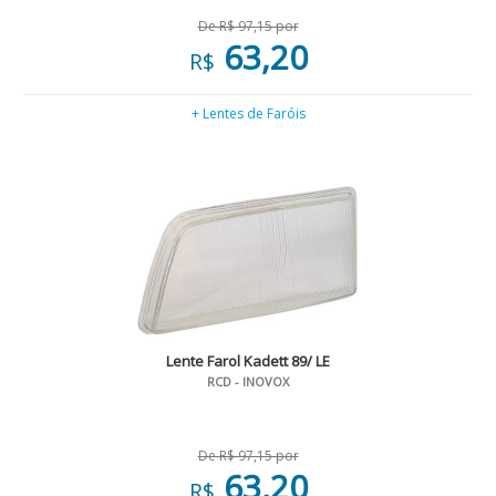
De R$ 97,15 por
63,20
R$
+ Lentes de Faróis
Lente Farol Kadett 89/ LE
RCD - INOVOX
De R$ 97,15 por
63,20
R$