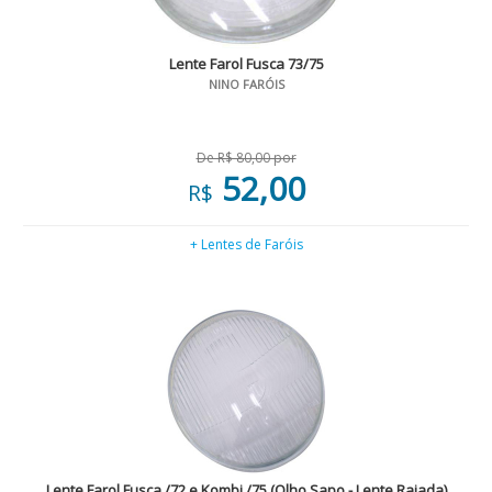
Lente Farol Fusca 73/75
NINO FARÓIS
De R$ 80,00 por
52,00
R$
+ Lentes de Faróis
Lente Farol Fusca /72 e Kombi /75 (Olho Sapo - Lente Raiada)