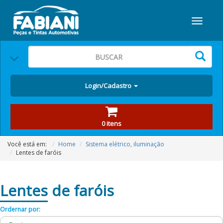
Login/Cadastro
0 itens
Você está em:
Home
Sistema elétrico, iluminação
Lentes de faróis
Lentes
de faróis
Ordernar por: