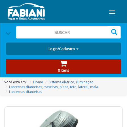
Login/Cadastro
0 itens
Você está em:
Home
Sistema elétrico, iluminação
Lanternas dianteiras, traseiras, placa, teto, lateral, mala
Lanternas dianteiras