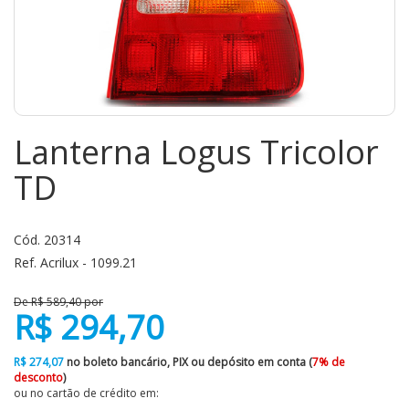
Lanterna Logus Tricolor
TD
Cód. 20314
Ref. Acrilux - 1099.21
De R$ 589,40 por
R$ 294,70
R$ 274,07
no boleto bancário, PIX ou depósito em conta (
7% de
desconto
)
ou no cartão de crédito em: