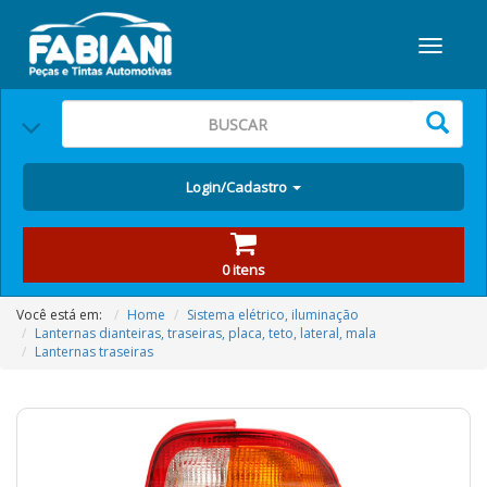
Login/Cadastro
0 itens
Você está em:
Home
Sistema elétrico, iluminação
Lanternas dianteiras, traseiras, placa, teto, lateral, mala
Lanternas traseiras