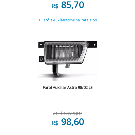
85,70
R$
+ Faróis Auxiliares/Milha Paralelos
Farol Auxiliar Astra 98/02 LE
De R$ 179,10 por
98,60
R$