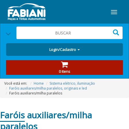
Login/Cadastro
0 itens
Você está em:
Home
Sistema elétrico, iluminação
Faróis auxiliares/milha paralelos, originais e led
Faróis auxiliares/milha paralelos
Faróis
auxiliares/milha
paralelos