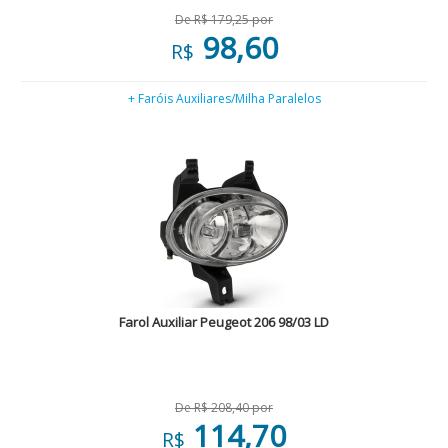
De R$ 179,25 por
98,60
R$
+ Faróis Auxiliares/Milha Paralelos
Farol Auxiliar Peugeot 206 98/03 LD
De R$ 208,40 por
114,70
R$