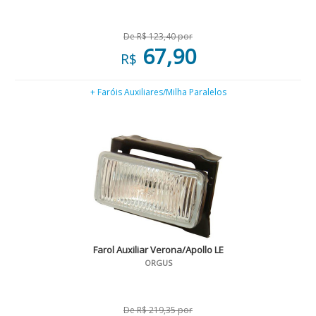
De R$ 123,40 por
67,90
R$
+ Faróis Auxiliares/Milha Paralelos
Farol Auxiliar Verona/Apollo LE
ORGUS
De R$ 219,35 por