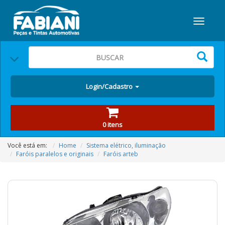
Login/Cadastro
0 itens
Você está em:
Home
Sistema elétrico, iluminação
Faróis paralelos e originais
Faróis arteb