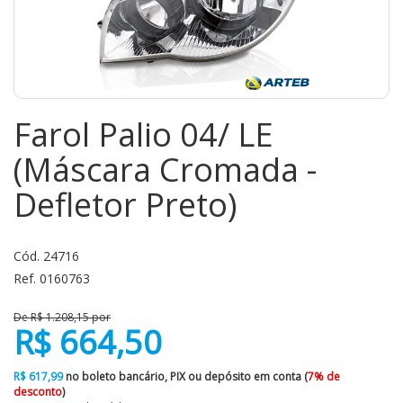
Farol Palio 04/ LE
(Máscara Cromada -
Defletor Preto)
Cód. 24716
Ref. 0160763
De R$ 1.208,15 por
R$ 664,50
R$ 617,99
no boleto bancário, PIX ou depósito em conta (
7% de
desconto
)