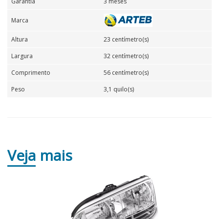
Garantia
3 meses
Marca
Altura
23 centímetro(s)
Largura
32 centímetro(s)
Comprimento
56 centímetro(s)
Peso
3,1 quilo(s)
Veja
mais