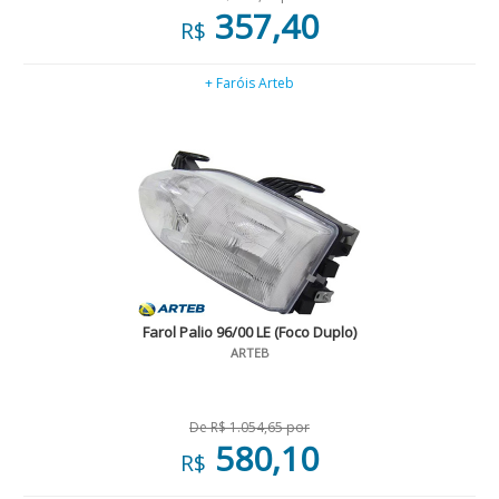
357,40
R$
+ Faróis Arteb
Farol Palio 96/00 LE (Foco Duplo)
ARTEB
De R$ 1.054,65 por
580,10
R$