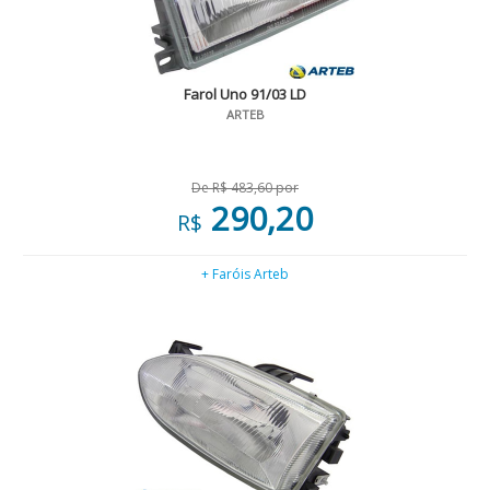
Farol Uno 91/03 LD
ARTEB
De R$ 483,60 por
290,20
R$
+ Faróis Arteb