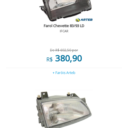
Farol Chevette 83/93 LD
IFCAR
De R$ 692,50 por
380,90
R$
+ Faróis Arteb