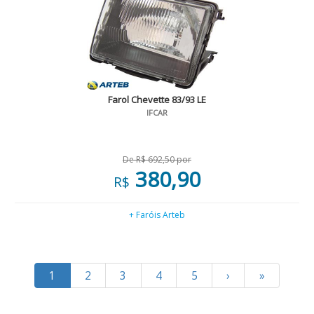
Farol Chevette 83/93 LE
IFCAR
De R$ 692,50 por
380,90
R$
+ Faróis Arteb
1
2
3
4
5
›
»