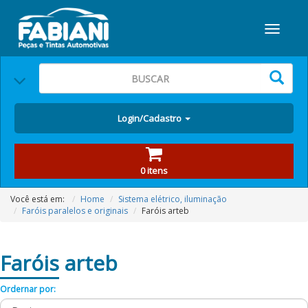
Login/Cadastro
0 itens
Você está em:
Home
Sistema elétrico, iluminação
Faróis paralelos e originais
Faróis arteb
Faróis
arteb
Ordernar por: