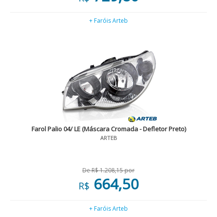
+ Faróis Arteb
Farol Palio 04/ LE (Máscara Cromada - Defletor Preto)
ARTEB
De R$ 1.208,15 por
664,50
R$
+ Faróis Arteb