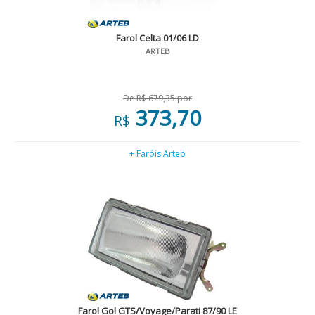
Farol Celta 01/06 LD
ARTEB
De R$ 679,35 por
373,70
R$
+ Faróis Arteb
Farol Gol GTS/Voyage/Parati 87/90 LE