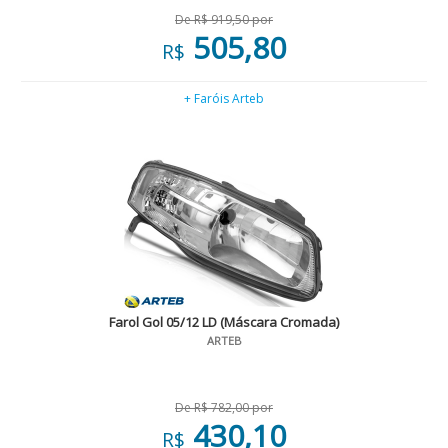
De R$ 919,50 por
505,80
R$
+ Faróis Arteb
Farol Gol 05/12 LD (Máscara Cromada)
ARTEB
De R$ 782,00 por
430,10
R$