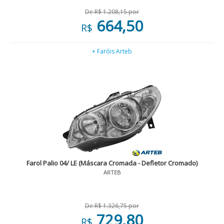
De R$ 1.208,15 por
664,50
R$
+ Faróis Arteb
Farol Palio 04/ LE (Máscara Cromada - Defletor Cromado)
ARTEB
De R$ 1.326,75 por
729,80
R$