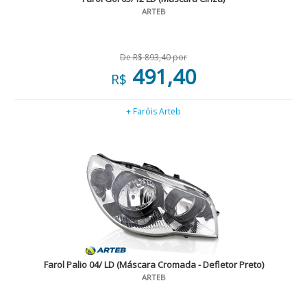
ARTEB
De R$ 893,40 por
491,40
R$
+ Faróis Arteb
Farol Palio 04/ LD (Máscara Cromada - Defletor Preto)
ARTEB