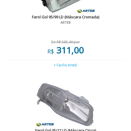
Farol Gol 95/99 LD (Máscara Cromada)
ARTEB
De R$ 565,40 por
311,00
R$
+ Faróis Arteb
Farol Gol 05/12 LD (Máscara Cinza)