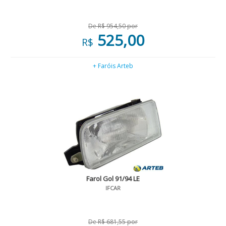
De R$ 954,50 por
525,00
R$
+ Faróis Arteb
Farol Gol 91/94 LE
IFCAR
De R$ 681,55 por