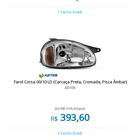
+ Faróis Arteb
Farol Corsa 00/10 LD (Carcaça Preta, Cromada, Pisca Âmbar)
ARTEB
De R$ 715,50 por
393,60
R$
+ Faróis Arteb