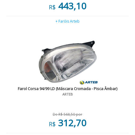
443,10
R$
+ Faróis Arteb
Farol Corsa 94/99 LD (Máscara Cromada - Pisca Âmbar)
ARTEB
De R$ 568,50 por
312,70
R$