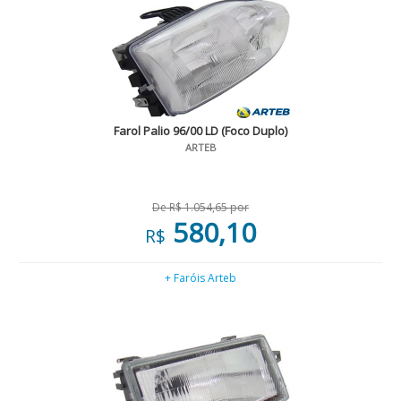
Farol Palio 96/00 LD (Foco Duplo)
ARTEB
De R$ 1.054,65 por
580,10
R$
+ Faróis Arteb