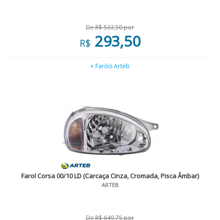
De R$ 533,50 por
293,50
R$
+ Faróis Arteb
Farol Corsa 00/10 LD (Carcaça Cinza, Cromada, Pisca Âmbar)
ARTEB
De R$ 649,75 por