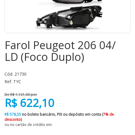
Farol Peugeot 206 04/
LD (Foco Duplo)
Cód. 21730
Ref. TYC
De R$ 1.131,00 por
R$ 622,10
R$ 578,55
no boleto bancário, PIX ou depósito em conta (
7% de
desconto
)
ou no cartão de crédito em: