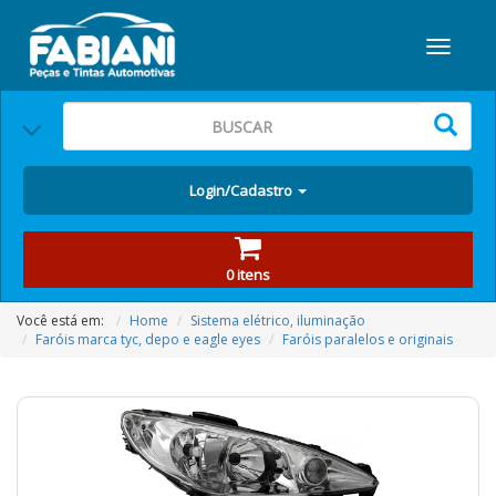
Login/Cadastro
0 itens
Você está em:
Home
Sistema elétrico, iluminação
Faróis marca tyc, depo e eagle eyes
Faróis paralelos e originais